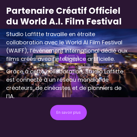
Partenaire Créatif Officiel
du World A.I. Film Festival
Studio Laffitte travaille en étroite
collaboration avec le World AI Film Festival
(WAIFF), l’événement international dédié aux
films créés avec l’intelligence artificielle.
Grâce à cette collaboration, Studio Laffitte
est connecté à un réseau mondial de
créateurs, de cinéastes et de pionniers de
l’IA.
En savoir plus