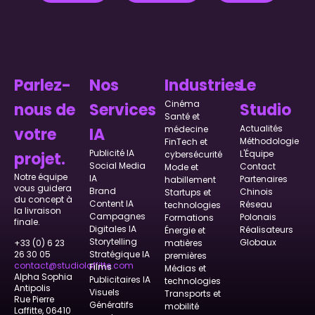
Parlez-
Nos
Industries
Le
Cinéma
nous de
Services
Studio
Santé et
Actualités
médecine
votre
IA
Méthodologie
FinTech et
Publicité IA
L'Équipe
projet.
cybersécurité
Social Media
Contact
Mode et
Notre équipe
IA
Partenaires
habillement
vous guidera
Brand
Chinois
Startups et
du concept à
Content IA
Réseau
technologies
la livraison
Campagnes
Polonais
Formations
finale.
Digitales IA
Réalisateurs
Énergie et
Storytelling
Globaux
matières
+33 (0) 6 23
Stratégique IA
26 30 05
premières
contact@studiolaffitte.com
Films
Médias et
Alpha Sophia
Publicitaires IA
technologies
Antipolis
Visuels
Transports et
Rue Pierre
Génératifs
mobilité
Laffitte, 06410