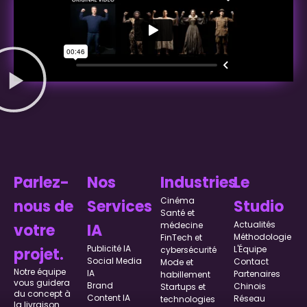
Parlez-
Nos
Industries
Le
Cinéma
nous de
Services
Studio
Santé et
Actualités
médecine
votre
IA
Méthodologie
FinTech et
Publicité IA
L'Équipe
projet.
cybersécurité
Social Media
Contact
Mode et
Notre équipe
IA
Partenaires
habillement
vous guidera
Brand
Chinois
Startups et
du concept à
Content IA
Réseau
technologies
la livraison