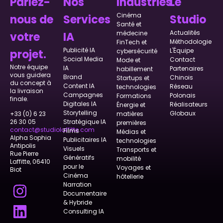
Parlez-
Nos
Industries
Le
Cinéma
nous de
Services
Studio
Santé et
Actualités
médecine
votre
IA
Méthodologie
FinTech et
Publicité IA
L'Équipe
projet.
cybersécurité
Social Media
Contact
Mode et
Notre équipe
IA
Partenaires
habillement
vous guidera
Brand
Chinois
Startups et
du concept à
Content IA
Réseau
technologies
la livraison
Campagnes
Polonais
Formations
finale.
Digitales IA
Réalisateurs
Énergie et
Storytelling
Globaux
matières
+33 (0) 6 23
Stratégique IA
26 30 05
premières
contact@studiolaffitte.com
Films
Médias et
Alpha Sophia
Publicitaires IA
technologies
Antipolis
Visuels
Transports et
Rue Pierre
Génératifs
mobilité
Laffitte, 06410
pour le
Voyages et
Biot
Cinéma
hôtellerie
Narration
Documentaire
& Hybride
Consulting IA